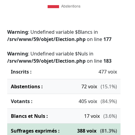
Warning
: Undefined variable $Blancs in
/srv/www/59/objet/Election.php
on line
177
Warning
: Undefined variable $Nuls in
/srv/www/59/objet/Election.php
on line
183
Inscrits :
477 voix
Abstentions :
72
voix
(15.1%)
Votants :
405
voix
(84.9%)
Blancs et Nuls :
17
voix
(3.6%)
Suffrages exprimés :
388
voix
(81.3%)