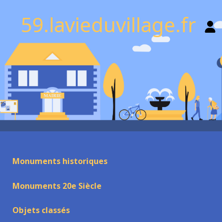
59.lavieduvillage.fr
Monuments historiques
Monuments 20e Siècle
Objets classés