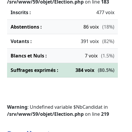
/srv/www/59/objet/Election.php
on line
183
Inscrits :
477 voix
Abstentions :
86
voix
(18%)
Votants :
391
voix
(82%)
Blancs et Nuls :
7
voix
(1.5%)
Suffrages exprimés :
384
voix
(80.5%)
Warning
: Undefined variable $NbCandidat in
/srv/www/59/objet/Election.php
on line
219