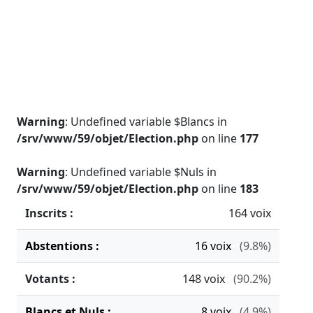
Warning
: Undefined variable $Blancs in
/srv/www/59/objet/Election.php
on line
177
Warning
: Undefined variable $Nuls in
/srv/www/59/objet/Election.php
on line
183
Inscrits :
164 voix
Abstentions :
16
voix
(9.8%)
Votants :
148
voix
(90.2%)
Blancs et Nuls :
8
voix
(4.9%)