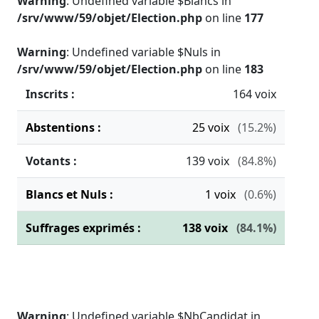
Warning
: Undefined variable $Blancs in
/srv/www/59/objet/Election.php
on line
177
Warning
: Undefined variable $Nuls in
/srv/www/59/objet/Election.php
on line
183
Inscrits :
164 voix
Abstentions :
25
voix
(15.2%)
Votants :
139
voix
(84.8%)
Blancs et Nuls :
1
voix
(0.6%)
Suffrages exprimés :
138
voix
(84.1%)
Warning
: Undefined variable $NbCandidat in