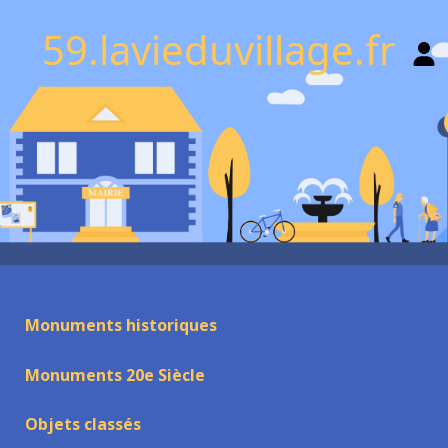
59.lavieduvillage.fr
Monuments historiques
Monuments 20e Siècle
Objets classés