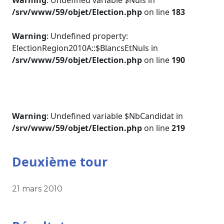
Warning
: Undefined variable $Nuls in
/srv/www/59/objet/Election.php
on line
183
Warning
: Undefined property:
ElectionRegion2010A::$BlancsEtNuls in
/srv/www/59/objet/Election.php
on line
190
Warning
: Undefined variable $NbCandidat in
/srv/www/59/objet/Election.php
on line
219
Deuxième tour
21 mars 2010