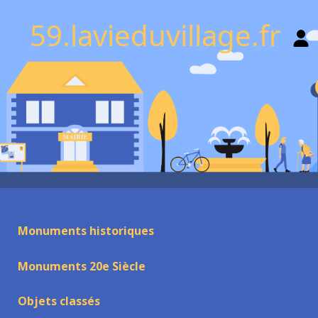
59.lavieduvillage.fr
Monuments historiques
Monuments 20e Siècle
Objets classés