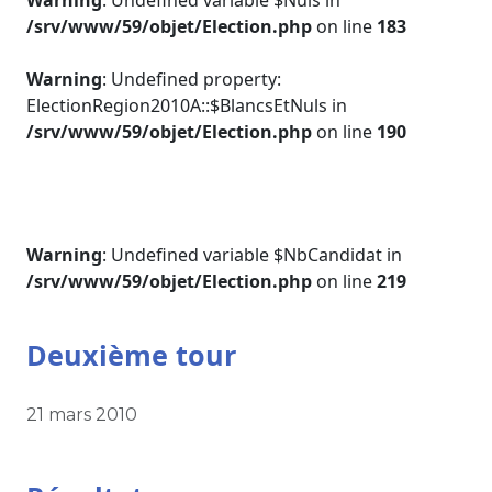
Warning
: Undefined variable $Nuls in
/srv/www/59/objet/Election.php
on line
183
Warning
: Undefined property:
ElectionRegion2010A::$BlancsEtNuls in
/srv/www/59/objet/Election.php
on line
190
Warning
: Undefined variable $NbCandidat in
/srv/www/59/objet/Election.php
on line
219
Deuxième tour
21 mars 2010