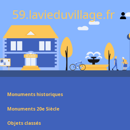
59.lavieduvillage.fr
Monuments historiques
Monuments 20e Siècle
Objets classés