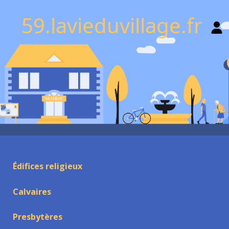
59.lavieduvillage.fr
Édifices religieux
Calvaires
Presbytères