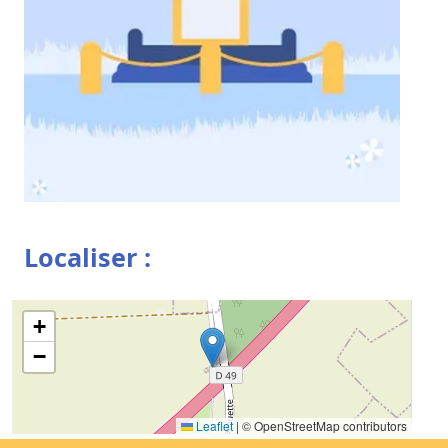
Localiser :
+
−
Leaflet
|
© OpenStreetMap contributors