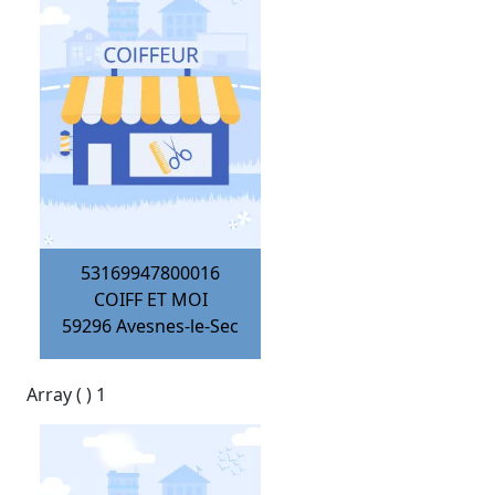
53169947800016
COIFF ET MOI
59296
Avesnes-le-Sec
Array ( ) 1