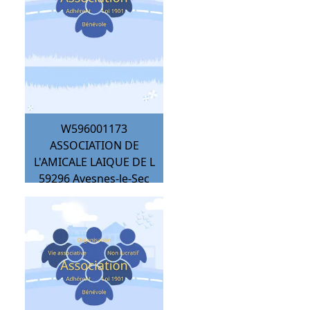
W596001173
ASSOCIATION DE
L'AMICALE LAIQUE DE L
59296
Avesnes-le-Sec