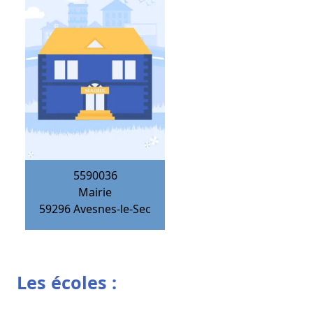
5590036
Mairie
59296
Avesnes-le-Sec
Les écoles :