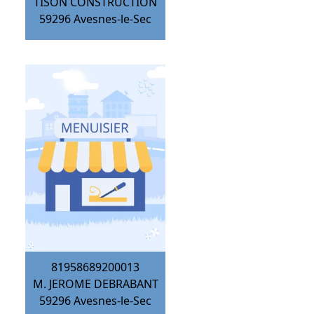
TISON CONSTRUCTION
59296
Avesnes-le-Sec
81958689200013
M. JEROME DEBRABANT
59296
Avesnes-le-Sec