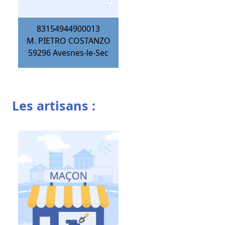
83154944900013
M. PIETRO COSTANZO
59296
Avesnes-le-Sec
Les artisans :