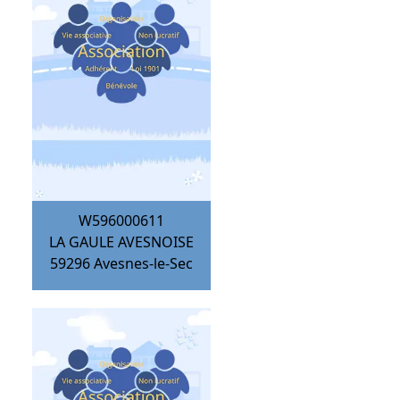
W596000611
LA GAULE AVESNOISE
59296
Avesnes-le-Sec