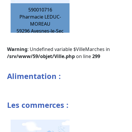
590010716
Pharmacie LEDUC-
MOREAU
59296
Avesnes-le-Sec
Warning
: Undefined variable $VilleMarches in
/srv/www/59/objet/Ville.php
on line
299
Alimentation :
Les commerces :