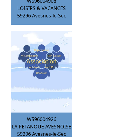
W596004908
LOISIRS & VACANCES
59296
Avesnes-le-Sec
W596004926
LA PETANQUE AVESNOISE
59296
Avesnes-le-Sec