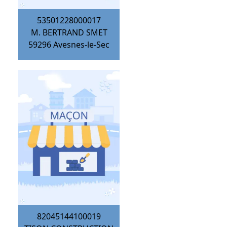
53501228000017
M. BERTRAND SMET
59296
Avesnes-le-Sec
82045144100019