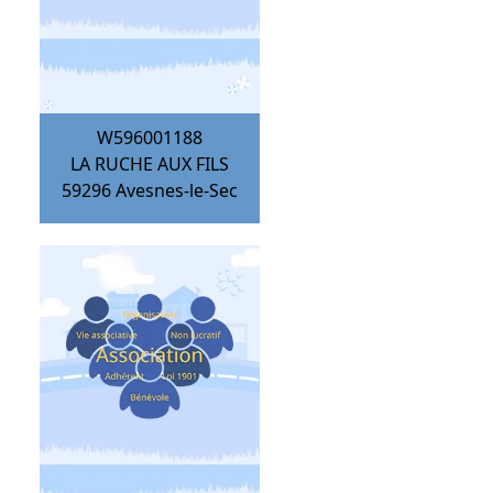
W596001188
LA RUCHE AUX FILS
59296
Avesnes-le-Sec