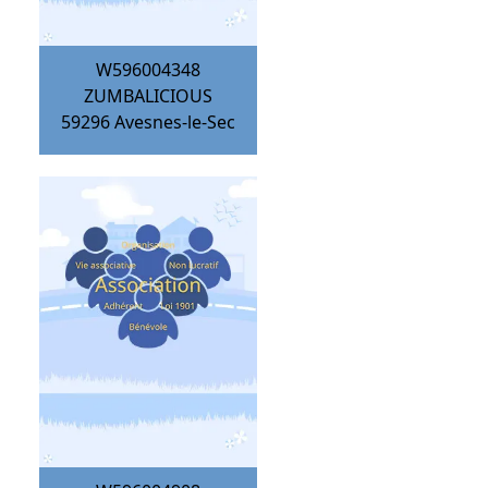
W596004348
ZUMBALICIOUS
59296
Avesnes-le-Sec