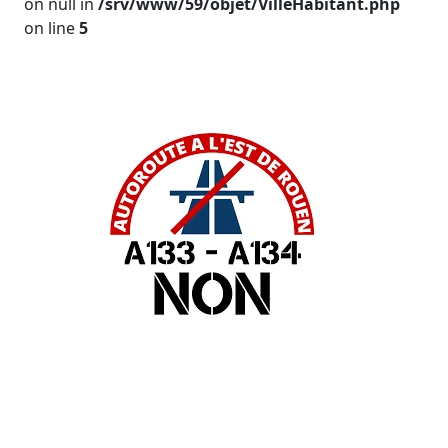
on null in
/srv/www/59/objet/VilleHabitant.php
on line
5