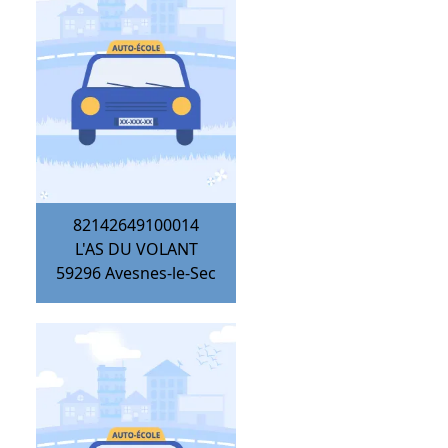
82142649100014
L'AS DU VOLANT
59296
Avesnes-le-Sec