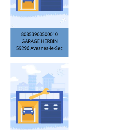
80853960500010
GARAGE HERBIN
59296
Avesnes-le-Sec