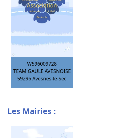
W596009728
TEAM GAULE AVESNOISE
59296
Avesnes-le-Sec
Les Mairies :