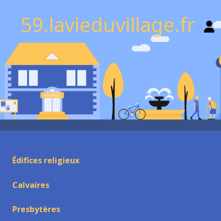
59.lavieduvillage.fr
Édifices religieux
Calvaires
Presbytères