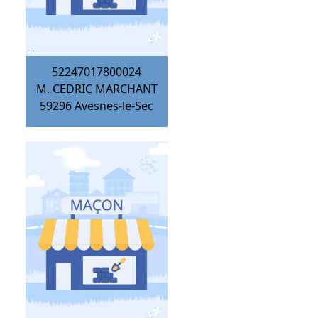
52247017800024
M. CEDRIC MARCHANT
59296
Avesnes-le-Sec