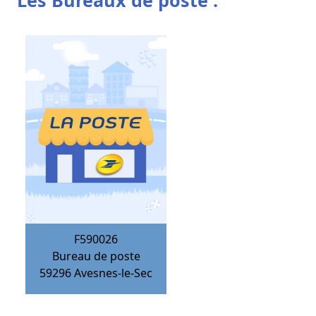
Les Bureaux de poste :
F590026
Bureau de poste
59296
Avesnes-le-Sec