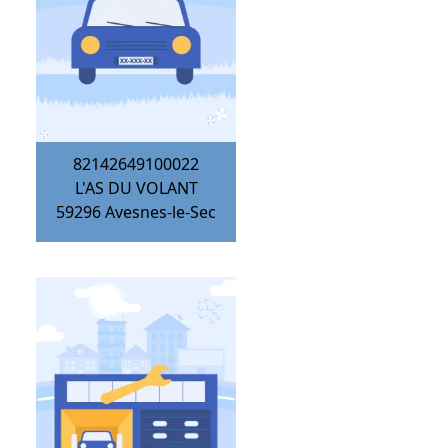
82142649100022
L'AS DU VOLANT
59296
Avesnes-le-Sec