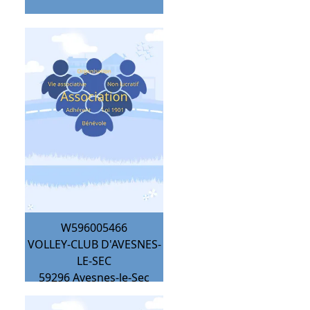
W596005466
VOLLEY-CLUB D'AVESNES-
LE-SEC
59296
Avesnes-le-Sec