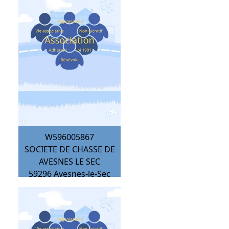
W596005867
SOCIETE DE CHASSE DE
AVESNES LE SEC
59296
Avesnes-le-Sec