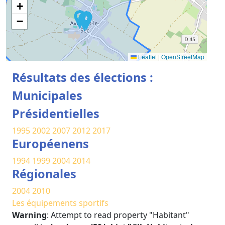
+
−
Leaflet
|
OpenStreetMap
Résultats des élections :
Municipales
Présidentielles
1995
2002
2007
2012
2017
Européenens
1994
1999
2004
2014
Régionales
2004
2010
Les équipements sportifs
Warning
: Attempt to read property "Habitant"