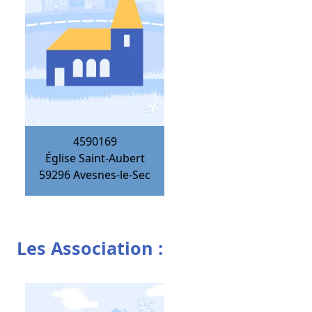
4590169
Église Saint-Aubert
59296
Avesnes-le-Sec
Les Association :