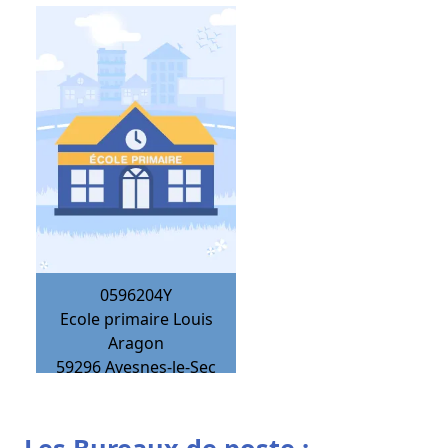
0596204Y
Ecole primaire Louis
Aragon
59296
Avesnes-le-Sec