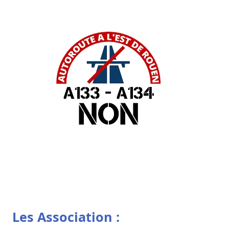
Les Association :