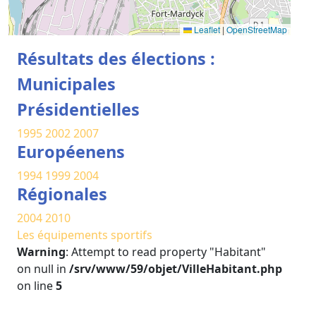
Leaflet
|
OpenStreetMap
Résultats des élections :
Municipales
Présidentielles
1995
2002
2007
Européenens
1994
1999
2004
Régionales
2004
2010
Les équipements sportifs
Warning
: Attempt to read property "Habitant"
on null in
/srv/www/59/objet/VilleHabitant.php
on line
5