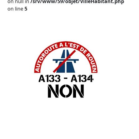
on null in
/srv/www/59/objet/VilleHabitant.php
on line
5