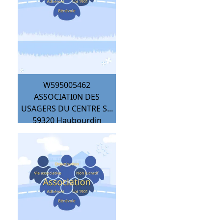
W595005462
ASSOCIATI0N DES
USAGERS DU CENTRE S...
59320
Haubourdin