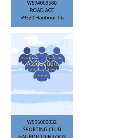
W594003580
ROAD ACE
59320
Haubourdin
W595000032
SPORTING CLUB
HAUBOURDIN LOOS