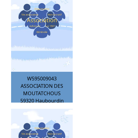
W595009043
ASSOCIATION DES
MOUTATCHOUS
59320
Haubourdin