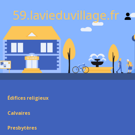
59.lavieduvillage.fr
Édifices religieux
Calvaires
Presbytères