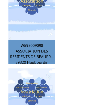
W595009098
ASSOCIATION DES
RESIDENTS DE BEAUPR...
59320
Haubourdin