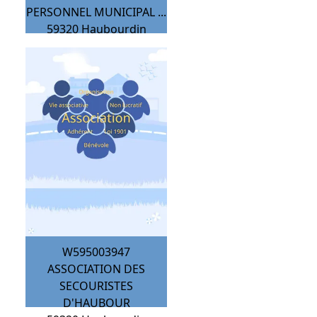
PERSONNEL MUNICIPAL ...
59320
Haubourdin
W595003947
ASSOCIATION DES
SECOURISTES
D'HAUBOUR