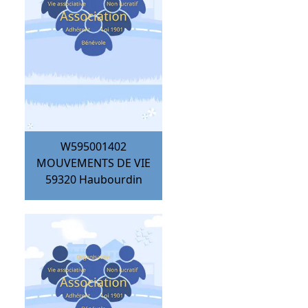
W595001402
MOUVEMENTS DE VIE
59320
Haubourdin