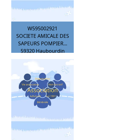
W595002921
SOCIETE AMICALE DES
SAPEURS POMPIER...
59320
Haubourdin