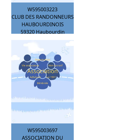
W595003223
CLUB DES RANDONNEURS
HAUBOURDINOIS
59320
Haubourdin
W595003697
ASSOCIATION DU