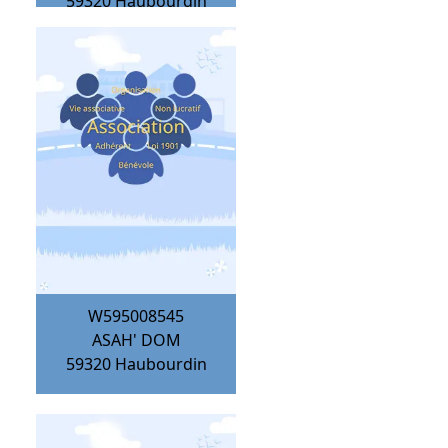
59320
Haubourdin
W595008545
ASAH' DOM
59320
Haubourdin