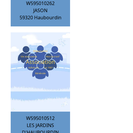
W595010262
JASON
59320
Haubourdin
W595010512
LES JARDINS
D'HAUBOURDIN