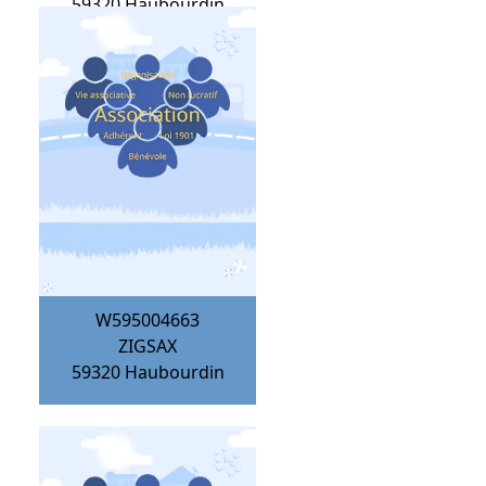
59320
Haubourdin
W595004663
ZIGSAX
59320
Haubourdin