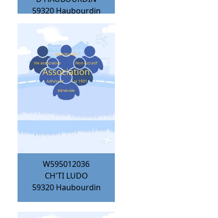
59320
Haubourdin
W595012036
CH'TI LUDO
59320
Haubourdin