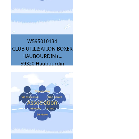
W595010134
CLUB UTILISATION BOXER
HAUBOURDIN (...
59320
Haubourdin