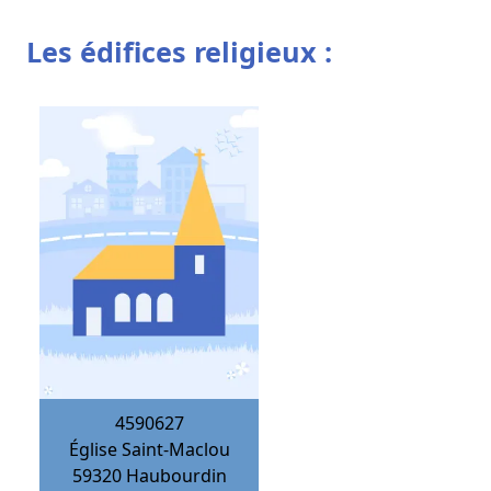
Les édifices religieux :
4590627
Église Saint-Maclou
59320
Haubourdin