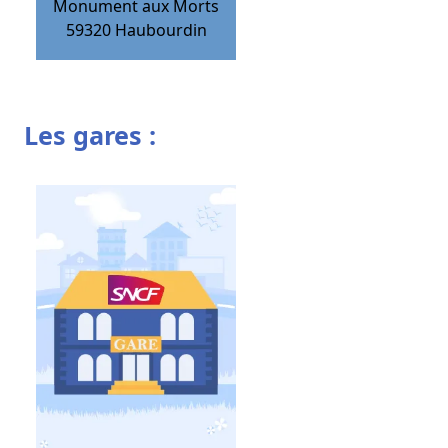
Monument aux Morts
59320
Haubourdin
Les gares :