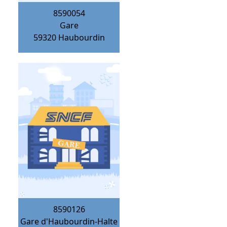
8590054
Gare
59320
Haubourdin
8590126
Gare d'Haubourdin-Halte