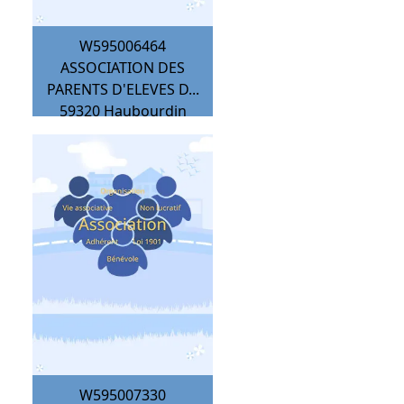
W595006464
ASSOCIATION DES
PARENTS D'ELEVES D...
59320
Haubourdin
W595007330