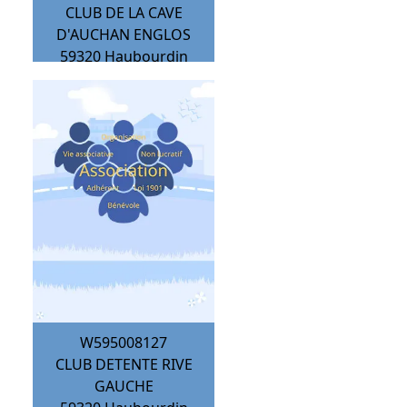
CLUB DE LA CAVE
D'AUCHAN ENGLOS
59320
Haubourdin
W595008127
CLUB DETENTE RIVE
GAUCHE