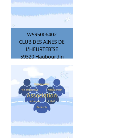
W595006402
CLUB DES AINES DE
L'HEURTEBISE
59320
Haubourdin