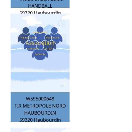
HANDBALL
59320
Haubourdin
W595000648
TIR METROPOLE NORD
HAUBOURDIN
59320
Haubourdin