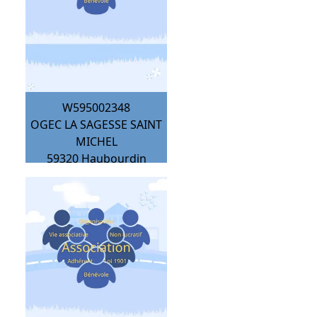
W595002348
OGEC LA SAGESSE SAINT
MICHEL
59320
Haubourdin