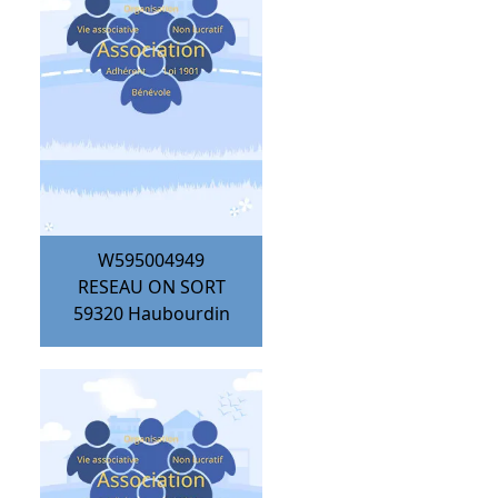
W595004949
RESEAU ON SORT
59320
Haubourdin