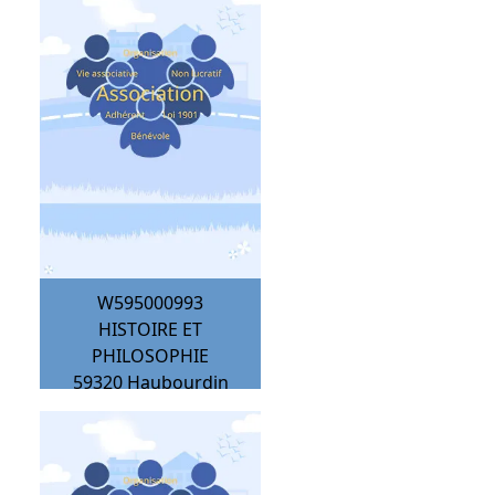
W595000993
HISTOIRE ET
PHILOSOPHIE
59320
Haubourdin