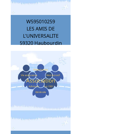
W595010259
LES AMIS DE
L'UNIVERSALITE
59320
Haubourdin